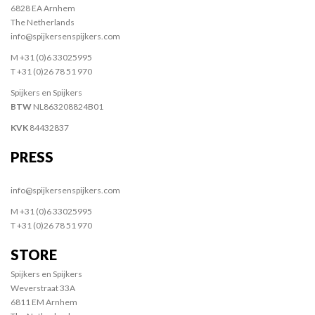
6828 EA Arnhem
The Netherlands
info@spijkersenspijkers.com
M +31 (0)6 33025995
T +31 (0)26 78 51 970
Spijkers en Spijkers
BTW
NL863208824B01
KVK
84432837
PRESS
info@spijkersenspijkers.com
M +31 (0)6 33025995
T +31 (0)26 78 51 970
STORE
Spijkers en Spijkers
Weverstraat 33A
6811 EM Arnhem