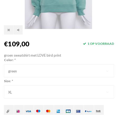
€109,00
1 OP VOORRAAD
groen sweatshirt met LOVE bird print
Color:
*
green
Size:
*
XL