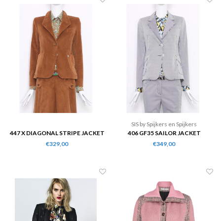
SIS by Spijkers en Spijkers
447 X DIAGONAL STRIPE JACKET
406 GF35 SAILOR JACKET
€329,00
€349,00