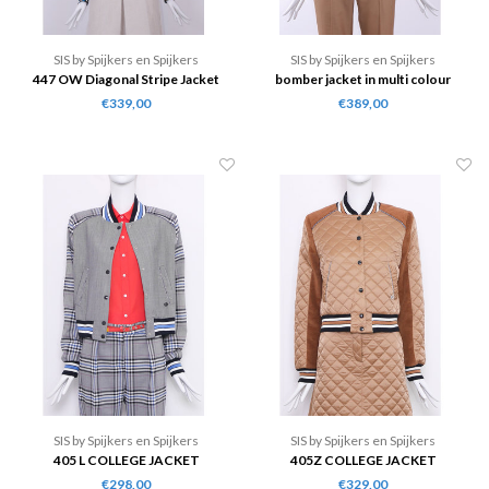
SIS by Spijkers en Spijkers
SIS by Spijkers en Spijkers
447 OW Diagonal Stripe Jacket
bomber jacket in multi colour
wollen tweed
€339,00
€389,00
SIS by Spijkers en Spijkers
SIS by Spijkers en Spijkers
405 L COLLEGE JACKET
405Z COLLEGE JACKET
€298,00
€329,00