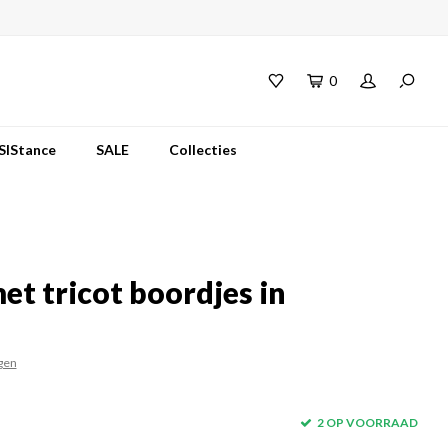
0
SIStance
SALE
Collecties
et tricot boordjes in
gen
2 OP VOORRAAD