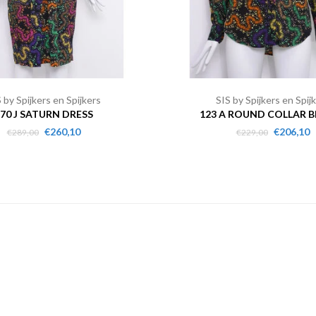
 by Spijkers en Spijkers
SIS by Spijkers en Spij
70 J SATURN DRESS
123 A ROUND COLLAR 
€260,10
€206,10
€289,00
€229,00