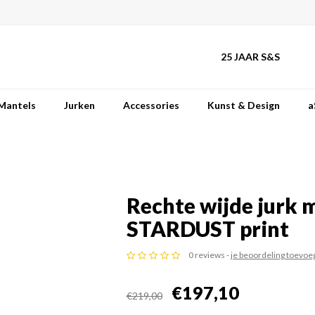
25 JAAR S&S
Mantels
Jurken
Accessories
Kunst & Design
a
Rechte wijde jurk m
STARDUST print
0 reviews -
je beoordeling toevoe
€197,10
€219,00