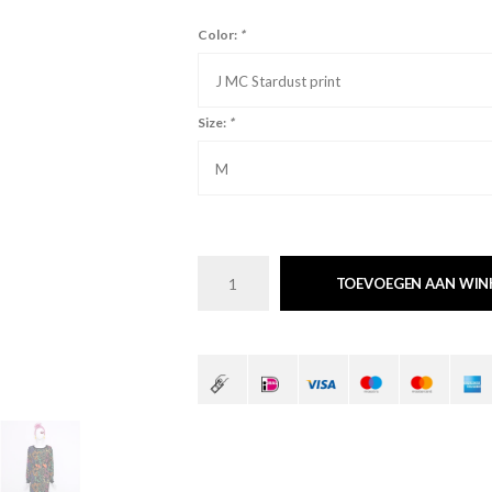
Color:
*
J MC Stardust print
Size:
*
M
TOEVOEGEN AAN WI