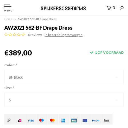
0
MENU
Home
AW2021 562-BF Drape Dress
AW2021 562-BF Drape Dress
0 reviews -
je beoordeling toevoegen
€389,00
1 OP VOORRAAD
Color:
*
BF Black
Size:
*
S