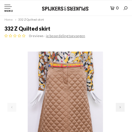
0
MENU
Home
332 Z Quilted skirt
332 Z Quilted skirt
0 reviews -
je beoordeling toevoegen