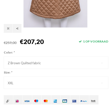
€207,20
1 OP VOORRAAD
€259,00
Color:
*
Z Brown Quilted fabric
Size:
*
XXL