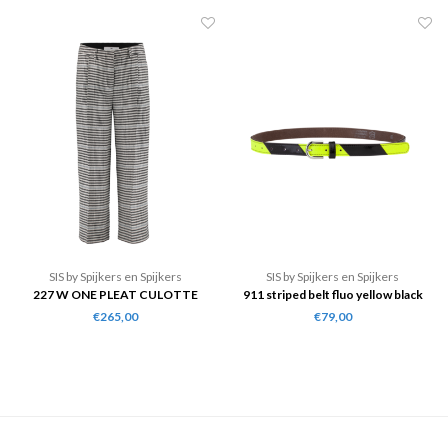
SIS by Spijkers en Spijkers
SIS by Spijkers en Spijkers
227 W ONE PLEAT CULOTTE
911 striped belt fluo yellow black
PANTS
€265,00
€79,00