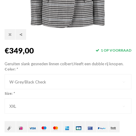
€349,00
1 OP VOORRAAD
Geruiten slank gesneden linnen colbert.Heeft een dubble rij knopen.
Color:
*
W-Grey/Black Check
Size:
*
XXL