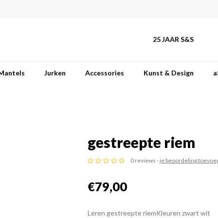
25 JAAR S&S
Mantels
Jurken
Accessories
Kunst & Design
a
gestreepte riem
0 reviews -
je beoordeling toevoe
€79,00
Leren gestreepte riemKleuren zwart wit