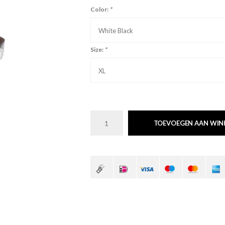
Color:
*
White Black
Size:
*
XL
TOEVOEGEN AAN WI