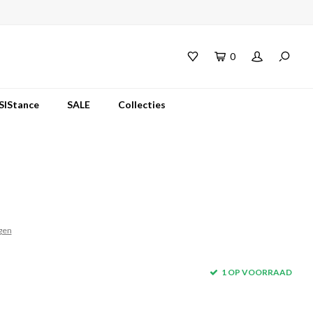
0
SIStance
SALE
Collecties
gen
1 OP VOORRAAD