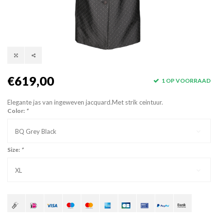
€619,00
1 OP VOORRAAD
Elegante jas van ingeweven jacquard.Met strik ceintuur.
Color:
*
BQ Grey Black
Size:
*
XL