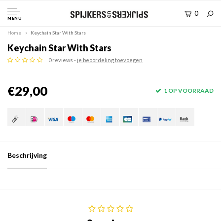
0
MENU
Home
Keychain Star With Stars
Keychain Star With Stars
0 reviews -
je beoordeling toevoegen
€29,00
1 OP VOORRAAD
Beschrijving