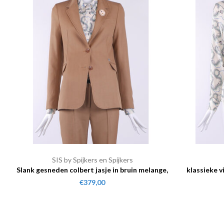
SIS by Spijkers en Spijkers
Slank gesneden colbert jasje in bruin melange,
klassieke v
wol linen blend
€379,00