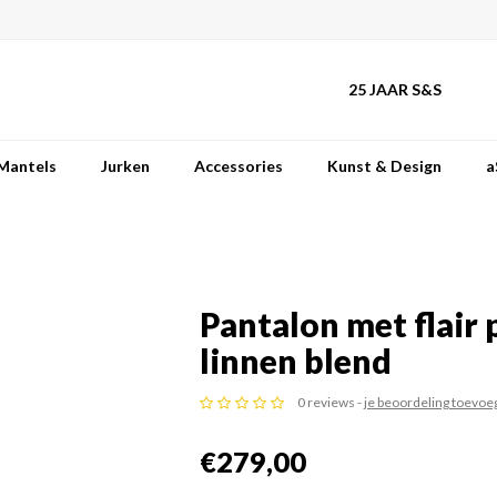
25 JAAR S&S
Mantels
Jurken
Accessories
Kunst & Design
a
Pantalon met flair 
linnen blend
0 reviews -
je beoordeling toevoe
€279,00