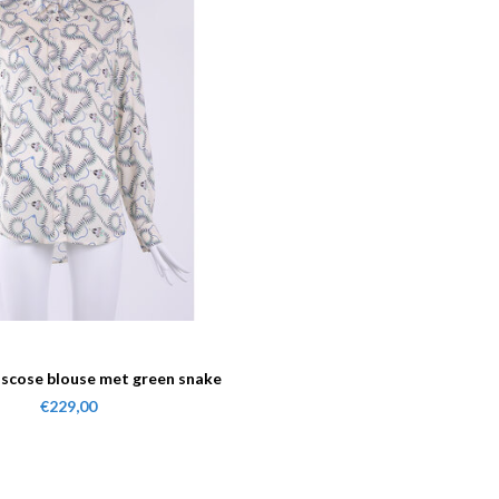
iscose blouse met green snake
print
€229,00