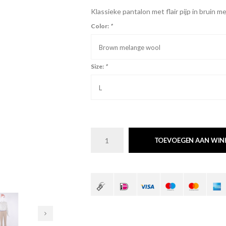
Klassieke pantalon met flair pijp in bruin m
Color:
*
Brown melange wool
Size:
*
L
TOEVOEGEN AAN WI