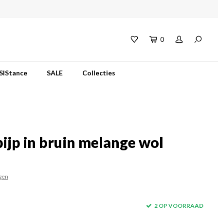
0
SIStance
SALE
Collecties
pijp in bruin melange wol
gen
2 OP VOORRAAD