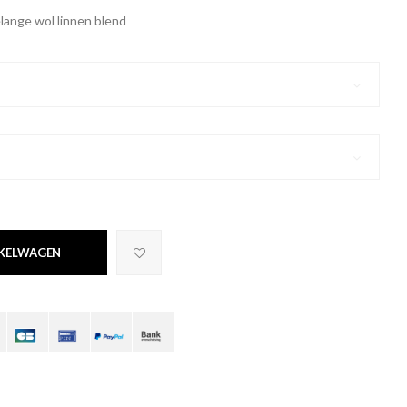
elange wol linnen blend
NKELWAGEN