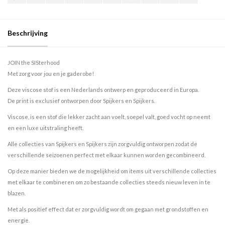
Beschrijving
JOIN the SISterhood
Met zorg voor jou en je gaderobe!
Deze viscose stof is een Nederlands ontwerp en geproduceerd in Europa.
De print is exclusief ontworpen door Spijkers en Spijkers.
Viscose, is een stof die lekker zacht aan voelt, soepel valt, goed vocht op neemt
en een luxe uitstraling heeft.
Alle collecties van Spijkers en Spijkers zijn zorgvuldig ontworpen zodat de
verschillende seizoenen perfect met elkaar kunnen worden gecombineerd.
Op deze manier bieden we de mogelijkheid om items uit verschillende collecties
met elkaar te combineren om zo bestaande collecties steeds nieuw leven in te
blazen.
Met als positief effect dat er zorgvuldig wordt om gegaan met grondstoffen en
energie.