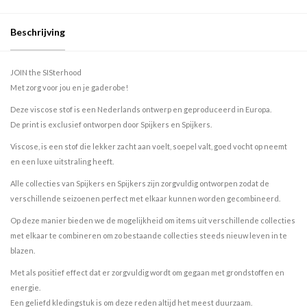
Beschrijving
JOIN the SISterhood
Met zorg voor jou en je gaderobe!
Deze viscose stof is een Nederlands ontwerp en geproduceerd in Europa.
De print is exclusief ontworpen door Spijkers en Spijkers.
Viscose, is een stof die lekker zacht aan voelt, soepel valt, goed vocht op neemt
en een luxe uitstraling heeft.
Alle collecties van Spijkers en Spijkers zijn zorgvuldig ontworpen zodat de
verschillende seizoenen perfect met elkaar kunnen worden gecombineerd.
Op deze manier bieden we de mogelijkheid om items uit verschillende collecties
met elkaar te combineren om zo bestaande collecties steeds nieuw leven in te
blazen.
Met als positief effect dat er zorgvuldig wordt om gegaan met grondstoffen en
energie.
Een geliefd kledingstuk is om deze reden altijd het meest duurzaam.