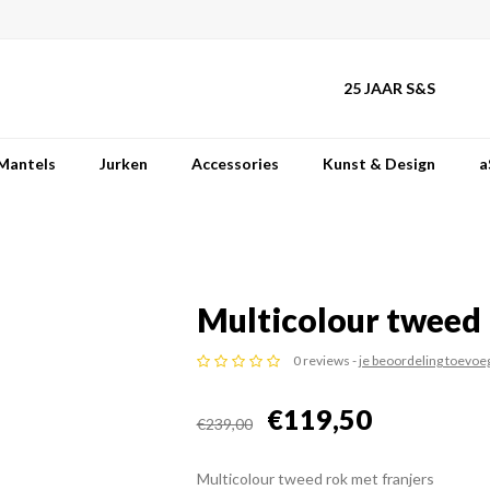
25 JAAR S&S
Mantels
Jurken
Accessories
Kunst & Design
a
Multicolour tweed
0 reviews -
je beoordeling toevoe
€119,50
€239,00
Multicolour tweed rok met franjers