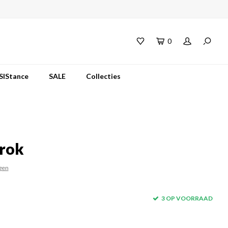
0
SIStance
SALE
Collecties
 rok
gen
3 OP VOORRAAD