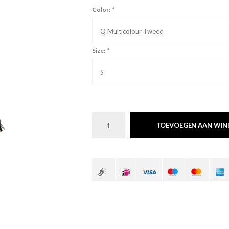
Color:
*
Q Multicolour Tweed
Size:
*
S
TOEVOEGEN AAN WI