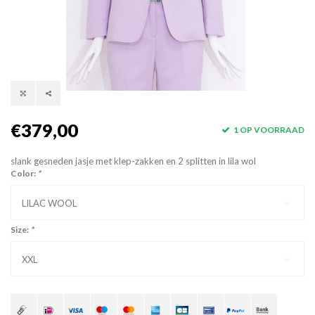
€379,00
1 OP VOORRAAD
slank gesneden jasje met klep-zakken en 2 splitten in lila wol
Color:
*
LILAC WOOL
Size:
*
XXL