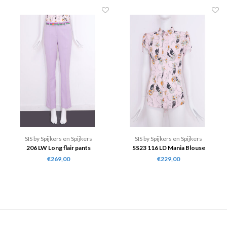
SIS by Spijkers en Spijkers
SIS by Spijkers en Spijkers
206 LW Long flair pants
SS23 116 LD Mania Blouse
€269,00
€229,00