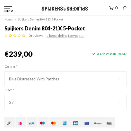
0
MENU
Home
Spijkers Denim 804-21X 5-Pocket
Spijkers Denim 804-21X 5-Pocket
0 reviews -
je beoordeling toevoegen
€239,00
3 OP VOORRAAD
Color:
*
Blue Distressed With Patches
Size:
*
27