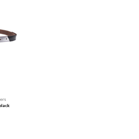
kers
black