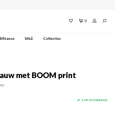
0
SIStance
SALE
Collecties
blauw met BOOM print
gen
1 OP VOORRAAD