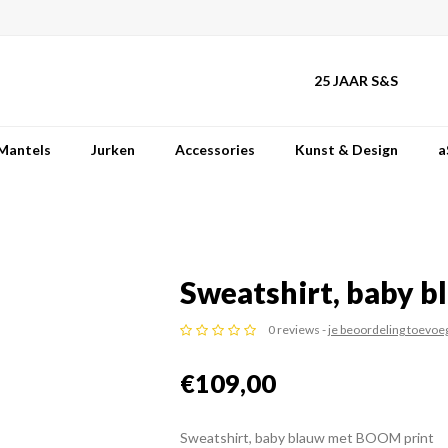
25 JAAR S&S
Mantels
Jurken
Accessories
Kunst & Design
a
Sweatshirt, baby 
0 reviews -
je beoordeling toevoe
€109,00
Sweatshirt, baby blauw met BOOM print