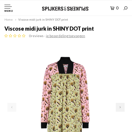
0
MENU
Home
Viscose midi jurk in SHINY DOT print
Viscose midi jurk in SHINY DOT print
0 reviews -
je beoordeling toevoegen