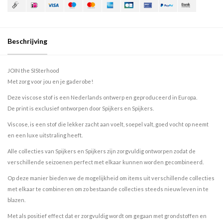
Beschrijving
JOIN the SISterhood
Met zorg voor jou en je gaderobe!
Deze viscose stof is een Nederlands ontwerp en geproduceerd in Europa.
De print is exclusief ontworpen door Spijkers en Spijkers.
Viscose, is een stof die lekker zacht aan voelt, soepel valt, goed vocht op neemt
en een luxe uitstraling heeft.
Alle collecties van Spijkers en Spijkers zijn zorgvuldig ontworpen zodat de
verschillende seizoenen perfect met elkaar kunnen worden gecombineerd.
Op deze manier bieden we de mogelijkheid om items uit verschillende collecties
met elkaar te combineren om zo bestaande collecties steeds nieuw leven in te
blazen.
Met als positief effect dat er zorgvuldig wordt om gegaan met grondstoffen en