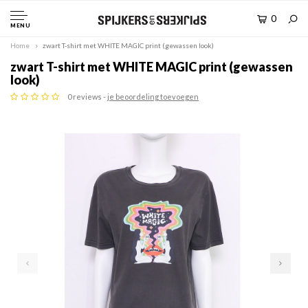
0
MENU
Home
zwart T-shirt met WHITE MAGIC print (gewassen look)
zwart T-shirt met WHITE MAGIC print (gewassen
look)
0 reviews -
je beoordeling toevoegen