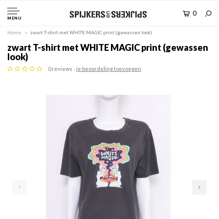
0
MENU
Home
zwart T-shirt met WHITE MAGIC print (gewassen look)
zwart T-shirt met WHITE MAGIC print (gewassen
look)
0 reviews -
je beoordeling toevoegen