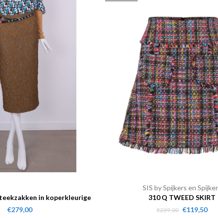
SIS by Spijkers en Spijke
teekzakken in koperkleurige
310 Q TWEED SKIRT
relief jaquard
€279,00
€119,50
€239,00