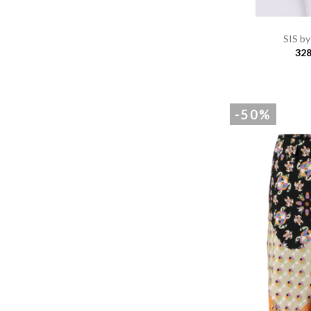
SIS by
328
-50%