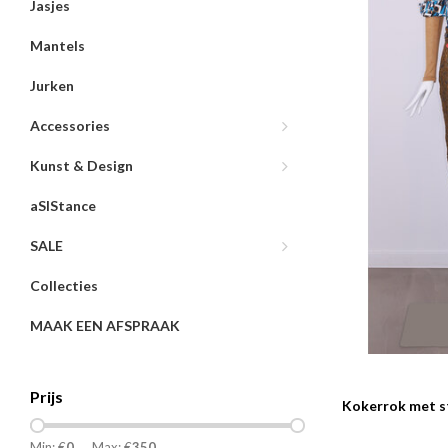
Jasjes
Mantels
Jurken
Accessories
Kunst & Design
aSIStance
SALE
Collecties
MAAK EEN AFSPRAAK
Prijs
Kokerrok met s
Min: €
0
Max: €
350