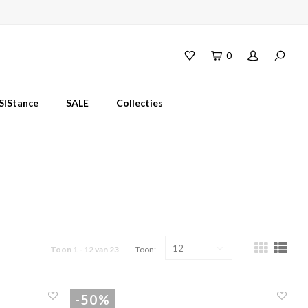
0
SIStance
SALE
Collecties
12
Toon 1 - 12 van 23
Toon:
-50%