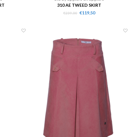
RT
310 AE TWEED SKIRT
€119,50
€239,00