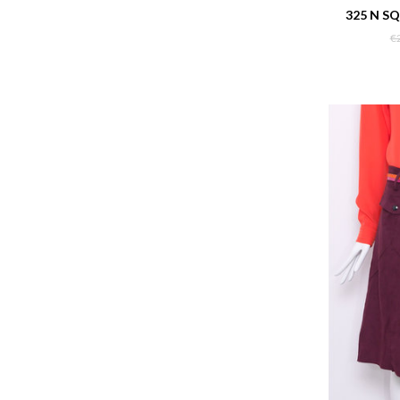
325 N S
€