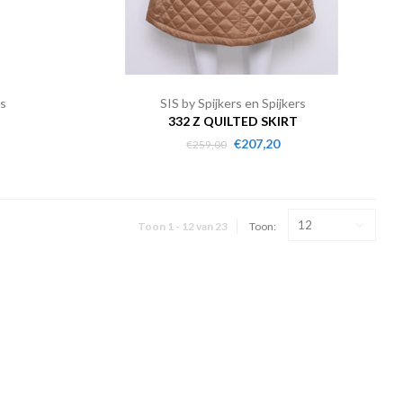
rs
SIS by Spijkers en Spijkers
332 Z QUILTED SKIRT
€207,20
€259,00
12
Toon 1 - 12 van 23
Toon: