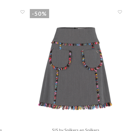
-50%
rs
SIS by Spijkers en Spijkers