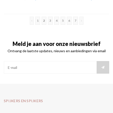
1
2
3
4
5
6
7
Meld je aan voor onze nieuwsbrief
Ontvang de laatste updates, nieuws en aanbiedingen via email
SPIJKERS EN SPIJKERS