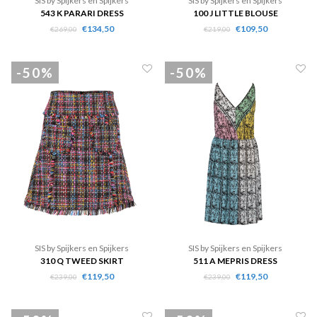
SIS by Spijkers en Spijkers
SIS by Spijkers en Spijkers
543 K PARARI DRESS
100 J LITTLE BLOUSE
€134,50
€109,50
€269,00
€219,00
-50%
-50%
SIS by Spijkers en Spijkers
SIS by Spijkers en Spijkers
310 Q TWEED SKIRT
511 A MEPRIS DRESS
€119,50
€119,50
€239,00
€239,00