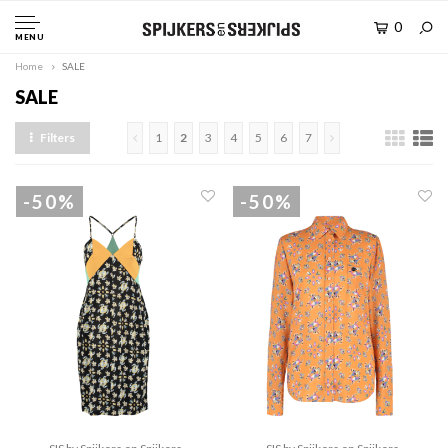
0
MENU
Home
SALE
SALE
Filters
1
2
3
4
5
6
7
-50%
-50%